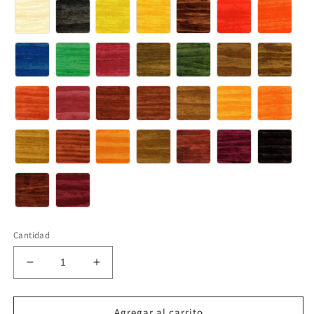
Cantidad
Reducir
Aumentar
cantidad
cantidad
para
para
Repisa
Repisa
Agregar al carrito