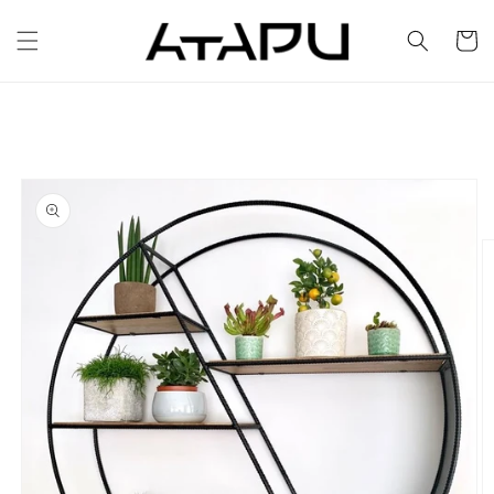
Ir
directamente
Carrito
al contenido
Ir
directamente
a la
información
del producto